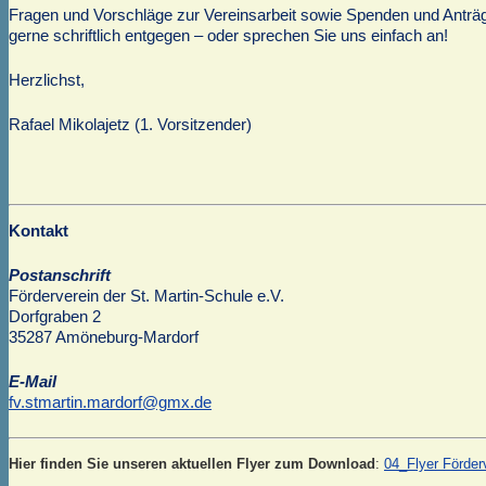
Fragen und Vorschläge zur Vereinsarbeit sowie Spenden und Anträge
gerne schriftlich entgegen – oder sprechen Sie uns einfach an!
Herzlichst,
Rafael Mikolajetz (1. Vorsitzender)
Kontakt
Postanschrift
Förderverein der St. Martin-Schule e.V.
Dorfgraben 2
35287 Amöneburg-Mardorf
E-Mail
fv.stmartin.mardorf@gmx.de
Hier finden Sie unseren aktuellen Flyer zum Download
:
04_Flyer Förder