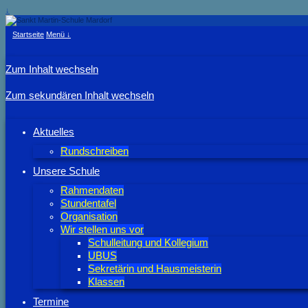
↓
Startseite
Menü ↓
Zum Inhalt wechseln
Zum sekundären Inhalt wechseln
Aktuelles
Rundschreiben
Unsere Schule
Rahmendaten
Stundentafel
Organisation
Wir stellen uns vor
Schulleitung und Kollegium
UBUS
Sekretärin und Hausmeisterin
Klassen
Termine