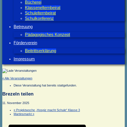
Bücherei
Klassenelternbeirat
Schulelternbeirat
Schulkonferenz
Betreuung
Pädagogisches Konzept
Förderverein
Beitrittserklärung
Impressum
« Alle Veranstaltungen
Diese Veranstaltung hat bereits stattgefunden.
Brezeln teilen
11. November 2025
«
Projektwoche „Hospiz macht Schule“ Klasse 3
Martinsmarkt
»