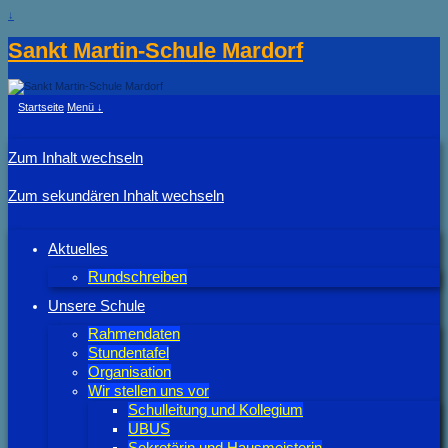
↓
Sankt Martin-Schule Mardorf
Startseite
Menü ↓
Zum Inhalt wechseln
Zum sekundären Inhalt wechseln
Aktuelles
Rundschreiben
Unsere Schule
Rahmendaten
Stundentafel
Organisation
Wir stellen uns vor
Schulleitung und Kollegium
UBUS